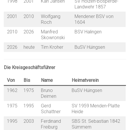
1998
2001
Karl Jansen
SV Holzen-Bösperde-
Landwehr 1857
2001
2010
Wolfgang
Mendener BSV von
Roch
1604
2010
2026
Manfred
BSV Halingen
Skowronski
2026
heute
Tim Kroher
BuSV Hüingsen
Die Kreisgeschäftsführer
Von
Bis
Name
Heimatverein
1962
1975
Bruno
BuSV Hüingsen
Deimen
1975
1995
Gerd
SV 1959 Menden-Platte
Schattner
Heide
1995
2003
Ferdinand
SBS St. Sebastian 1842
Freiburg
Sümmern