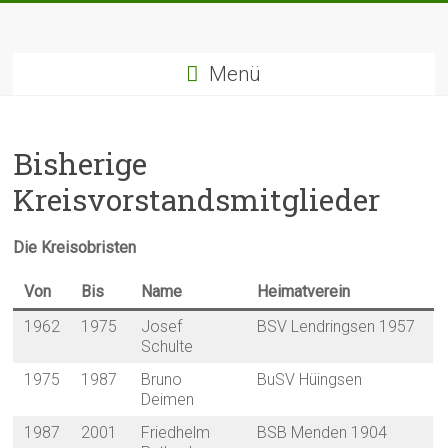
Zum
Inhalt
springen
Menü
Bisherige
Kreisvorstandsmitglieder
Die Kreisobristen
Von
Bis
Name
Heimatverein
1962
1975
Josef
BSV Lendringsen 1957
Schulte
1975
1987
Bruno
BuSV Hüingsen
Deimen
1987
2001
Friedhelm
BSB Menden 1904