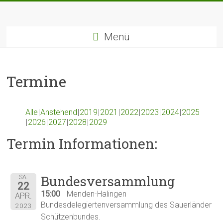
Zum
Inhalt
springen
Menü
Termine
Alle
Anstehend
2019
2021
2022
2023
2024
2025
2026
2027
2028
2029
Termin Informationen:
Bundesversammlung
SA.
22
15:00
Menden-Halingen
APR.
Bundesdelegiertenversammlung des Sauerländer
2023
Schützenbundes.